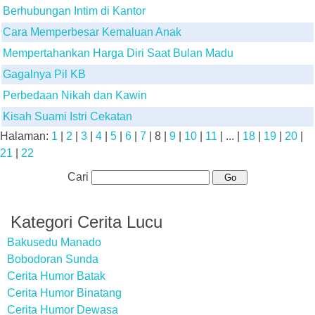
Berhubungan Intim di Kantor
Cara Memperbesar Kemaluan Anak
Mempertahankan Harga Diri Saat Bulan Madu
Gagalnya Pil KB
Perbedaan Nikah dan Kawin
Kisah Suami Istri Cekatan
Halaman:
1
|
2
|
3
|
4
|
5
|
6
|
7
|
8
|
9
|
10
|
11
| ... |
18
|
19
|
20
|
21
|
22
Cari
Kategori Cerita Lucu
Bakusedu Manado
Bobodoran Sunda
Cerita Humor Batak
Cerita Humor Binatang
Cerita Humor Dewasa