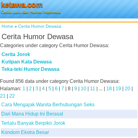
ketawa.com
Cerita Lucu dan Humor Indonesia
Home
»
Cerita Humor Dewasa
Cerita Humor Dewasa
Categories under category
Cerita Humor Dewasa
:
Cerita Jorok
Kutipan Kata Dewasa
Teka-teki Humor Dewasa
Found
856
data under category
Cerita Humor Dewasa
:
Halaman:
1
|
2
|
3
|
4
|
5
|
6
|
7
|
8
|
9
|
10
|
11
| ... |
18
|
19
|
20
|
21
|
22
Cara Mengajak Wanita Berhubungan Seks
Dari Mana Hidup Ini Berasal
Terlalu Banyak Berpikir Jorok
Kondom Ekstra Besar