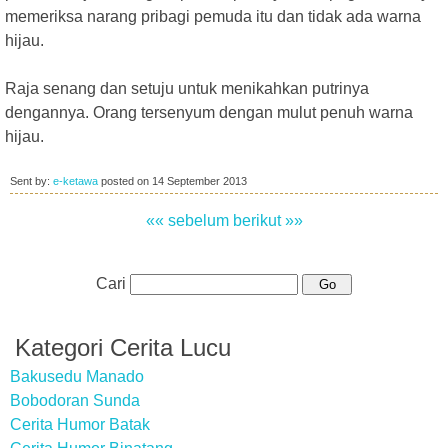
memeriksa narang pribagi pemuda itu dan tidak ada warna
hijau.
Raja senang dan setuju untuk menikahkan putrinya
dengannya. Orang tersenyum dengan mulut penuh warna
hijau.
Sent by:
e-ketawa
posted on
14 September 2013
«« sebelum
berikut »»
Cari
Kategori Cerita Lucu
Bakusedu Manado
Bobodoran Sunda
Cerita Humor Batak