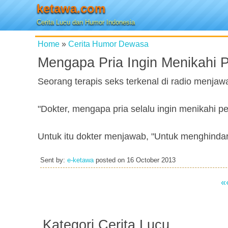
ketawa.com
Cerita Lucu dan Humor Indonesia
Home
»
Cerita Humor Dewasa
Mengapa Pria Ingin Menikahi 
Seorang terapis seks terkenal di radio menjaw
"Dokter, mengapa pria selalu ingin menikahi p
Untuk itu dokter menjawab, "Untuk menghindari 
Sent by:
e-ketawa
posted on
16 October 2013
«
Kategori Cerita Lucu