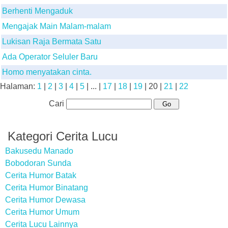
Berhenti Mengaduk
Mengajak Main Malam-malam
Lukisan Raja Bermata Satu
Ada Operator Seluler Baru
Homo menyatakan cinta.
Halaman:
1
|
2
|
3
|
4
|
5
| ... |
17
|
18
|
19
|
20
|
21
|
22
Cari
Kategori Cerita Lucu
Bakusedu Manado
Bobodoran Sunda
Cerita Humor Batak
Cerita Humor Binatang
Cerita Humor Dewasa
Cerita Humor Umum
Cerita Lucu Lainnya