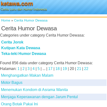
ketawa.com
Cerita Lucu dan Humor Indonesia
Home
»
Cerita Humor Dewasa
Cerita Humor Dewasa
Categories under category
Cerita Humor Dewasa
:
Cerita Jorok
Kutipan Kata Dewasa
Teka-teki Humor Dewasa
Found
856
data under category
Cerita Humor Dewasa
:
Halaman:
1
|
2
|
3
|
4
|
5
| ... |
17
|
18
|
19
|
20
|
21
|
22
Menghangatkan Makan Malam
Motor Bagus
Menemukan Kondom di Asrama Wanita
Menjaga Keperawanan dengan Jarum Pentul
Orang Botak Pakai Ini