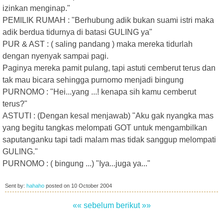
izinkan menginap."
PEMILIK RUMAH : "Berhubung adik bukan suami istri maka
adik berdua tidurnya di batasi GULING ya"
PUR & AST : ( saling pandang ) maka mereka tidurlah
dengan nyenyak sampai pagi.
Paginya mereka pamit pulang, tapi astuti cemberut terus dan
tak mau bicara sehingga purnomo menjadi bingung
PURNOMO : "Hei...yang ...! kenapa sih kamu cemberut
terus?"
ASTUTI : (Dengan kesal menjawab) "Aku gak nyangka mas
yang begitu tangkas melompati GOT untuk mengambilkan
saputanganku tapi tadi malam mas tidak sanggup melompati
GULING."
PURNOMO : ( bingung ...) "Iya...juga ya..."
Sent by:
hahaho
posted on
10 October 2004
«« sebelum
berikut »»