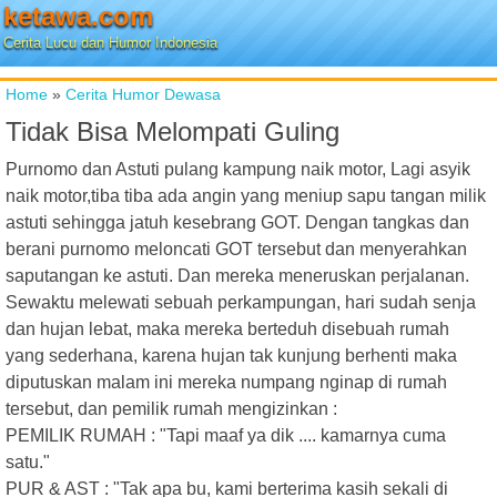
ketawa.com
Cerita Lucu dan Humor Indonesia
Home
»
Cerita Humor Dewasa
Tidak Bisa Melompati Guling
Purnomo dan Astuti pulang kampung naik motor, Lagi asyik
naik motor,tiba tiba ada angin yang meniup sapu tangan milik
astuti sehingga jatuh kesebrang GOT. Dengan tangkas dan
berani purnomo meloncati GOT tersebut dan menyerahkan
saputangan ke astuti. Dan mereka meneruskan perjalanan.
Sewaktu melewati sebuah perkampungan, hari sudah senja
dan hujan lebat, maka mereka berteduh disebuah rumah
yang sederhana, karena hujan tak kunjung berhenti maka
diputuskan malam ini mereka numpang nginap di rumah
tersebut, dan pemilik rumah mengizinkan :
PEMILIK RUMAH : "Tapi maaf ya dik .... kamarnya cuma
satu."
PUR & AST : "Tak apa bu, kami berterima kasih sekali di