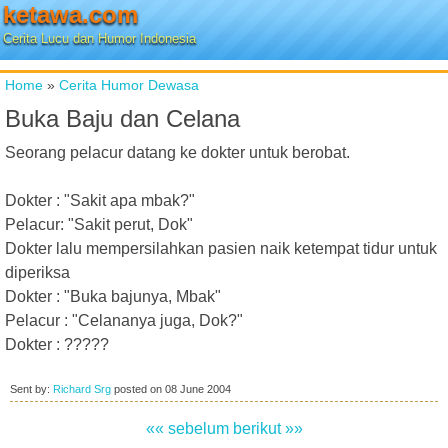
ketawa.com
Cerita Lucu dan Humor Indonesia
Home
»
Cerita Humor Dewasa
Buka Baju dan Celana
Seorang pelacur datang ke dokter untuk berobat.
Dokter : "Sakit apa mbak?"
Pelacur: "Sakit perut, Dok"
Dokter lalu mempersilahkan pasien naik ketempat tidur untuk
diperiksa
Dokter : "Buka bajunya, Mbak"
Pelacur : "Celananya juga, Dok?"
Dokter : ?????
Sent by:
Richard Srg
posted on
08 June 2004
«« sebelum
berikut »»