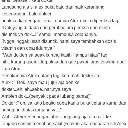
akan periksa", kata dokter.
Langsung aja si alex buka baju dan naik keranjang
kesenangan. Lalu dokter
periksa dia dengan cepat, namun Alex minta diperiksa lagi.
"Dok yang di dada dan perut belum periksa dan minta
disuntik ya dok...!" sambil membuka celananya.
"Ngga..nggak usah disuntik, nanti saya tambahkan dosis
vitamin dan obat tidurnya."
"Wah dokternya agak kurang kasih "lampu hijau" lagi
nih...kurang asem...terpaksa deh gue pakai jurus terakhir gue"
kata Alex.
Besokannya Alex datang lagi kerumah dokter itu.
Alex : " Dok..saya mau jujur aja deh ke
dokter...eh..eh..sebe..nar..nya saya
Ambien dok...(penyakit pada lubang pantat)"
Dokter :" oh..ya kalo begitu coba kamu buka celana kamu dan
nungging diatas ranjang ya..."
Wah...Alex kesenangan abis, langsung aja dia naik ke
ranjang sambil menahan sakit (seakan-akan benaran sih Alex