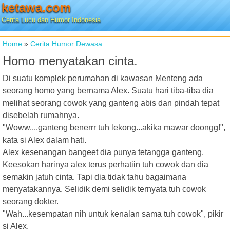
ketawa.com
Cerita Lucu dan Humor Indonesia
Home
»
Cerita Humor Dewasa
Homo menyatakan cinta.
Di suatu komplek perumahan di kawasan Menteng ada
seorang homo yang bernama Alex. Suatu hari tiba-tiba dia
melihat seorang cowok yang ganteng abis dan pindah tepat
disebelah rumahnya.
"Woww....ganteng benerrr tuh lekong...akika mawar doongg!",
kata si Alex dalam hati.
Alex kesenangan bangeet dia punya tetangga ganteng.
Keesokan harinya alex terus perhatiin tuh cowok dan dia
semakin jatuh cinta. Tapi dia tidak tahu bagaimana
menyatakannya. Selidik demi selidik ternyata tuh cowok
seorang dokter.
"Wah...kesempatan nih untuk kenalan sama tuh cowok", pikir
si Alex.