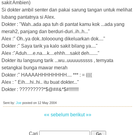
sakit Ambien)
Si dokter ambil senter dan pakai sarung tangan untuk melihat
lubang pantatnya si Alex.
Dokter : "Wah..ada apa tuh di pantat kamu kok ...ada yang
merah2, panjang dan berduri-duri..ih..h..."
Alex :" Oh..ya dok..toloooung dikeluarkan dok...."
Dokter :" Saya tarik ya kalo sakit bilang ya...."
Alex :"Aduh.....e.na....k....ehhh....sakit deh......."
Dokter itu langsung tarik ...wu..uuuuusssss , ternyata
setangkai bunga mawar merah
Dokter :" HAAAAHHHHHHHH.... *** : = ((((
Alex : " Eih....hi..hi.. itu buat dokter..."
Dokter : ?????????*$@##&*$#!!!!!!!!
Sent by:
Joe
posted on
12 May 2004
«« sebelum
berikut »»
Cari