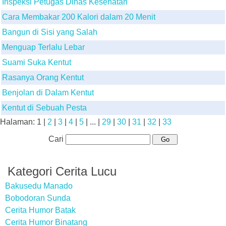
Inspeksi Petugas Dinas Kesehatan
Cara Membakar 200 Kalori dalam 20 Menit
Bangun di Sisi yang Salah
Menguap Terlalu Lebar
Suami Suka Kentut
Rasanya Orang Kentut
Benjolan di Dalam Kentut
Kentut di Sebuah Pesta
Halaman:
1
|
2
|
3
|
4
|
5
| ... |
29
|
30
|
31
|
32
|
33
Cari
Kategori Cerita Lucu
Bakusedu Manado
Bobodoran Sunda
Cerita Humor Batak
Cerita Humor Binatang