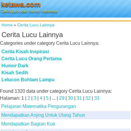
ketawa.com
Cerita Lucu dan Humor Indonesia
Home
»
Cerita Lucu Lainnya
Cerita Lucu Lainnya
Categories under category
Cerita Lucu Lainnya
:
Cerita Kisah Inspirasi
Cerita Lucu Orang Pertama
Humor Dark
Kisah Sedih
Lelucon Bohlam Lampu
Found
1320
data under category
Cerita Lucu Lainnya
:
Halaman:
1
|
2
|
3
|
4
|
5
| ... |
29
|
30
|
31
|
32
|
33
Pelajaran Matematika Pengurangan
Mendapatkan Anjing Untuk Ulang Tahun
Mendapatkan Bagian Kue