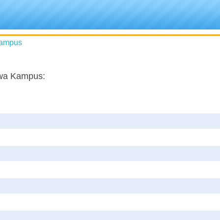
Kampus
wa Kampus
: