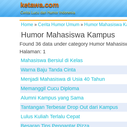
ketawa.com
Cerita Lucu dan Humor Indonesia
Home
»
Cerita Humor Umum
»
Humor Mahasiswa 
Humor Mahasiswa Kampus
Found
36
data under category
Humor Mahasis
Halaman:
1
Mahasiswa Bersiul di Kelas
Warna Baju Tanda Cinta
Menjadi Mahasiswa di Usia 40 Tahun
Memanggil Cucu Diploma
Alumni Kampus yang Sama
Tantangan Terbesar Drop Out dari Kampus
Lulus Kuliah Terlalu Cepat
Besaran Tips Pengantar Pizza