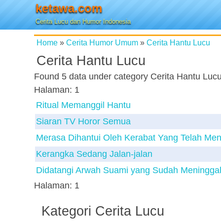
ketawa.com
Cerita Lucu dan Humor Indonesia
Home
»
Cerita Humor Umum
»
Cerita Hantu Lucu
Cerita Hantu Lucu
Found
5
data under category
Cerita Hantu Luc
Halaman:
1
Ritual Memanggil Hantu
Siaran TV Horor Semua
Merasa Dihantui Oleh Kerabat Yang Telah Men
Kerangka Sedang Jalan-jalan
Didatangi Arwah Suami yang Sudah Meningga
Halaman:
1
Kategori Cerita Lucu