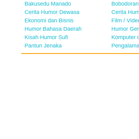
Bakusedu Manado
Bobodoran
Cerita Humor Dewasa
Cerita Hu
Ekonomi dan Bisnis
Film / Vid
Humor Bahasa Daerah
Humor Ger
Kisah Humor Sufi
Komputer d
Pantun Jenaka
Pengalama