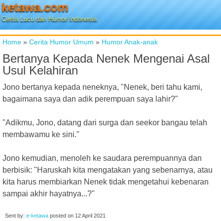
ketawa.com
Cerita Lucu dan Humor Indonesia
Home
»
Cerita Humor Umum
»
Humor Anak-anak
Bertanya Kepada Nenek Mengenai Asal
Usul Kelahiran
Jono bertanya kepada neneknya, "Nenek, beri tahu kami,
bagaimana saya dan adik perempuan saya lahir?"
"Adikmu, Jono, datang dari surga dan seekor bangau telah
membawamu ke sini."
Jono kemudian, menoleh ke saudara perempuannya dan
berbisik: "Haruskah kita mengatakan yang sebenarnya, atau
kita harus membiarkan Nenek tidak mengetahui kebenaran
sampai akhir hayatnya...?"
Sent by:
e-ketawa
posted on
12 April 2021