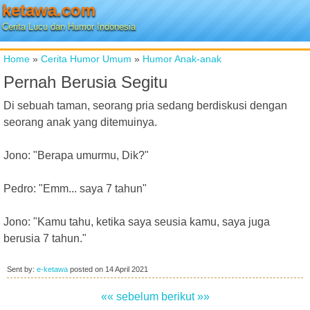
ketawa.com
Cerita Lucu dan Humor Indonesia
Home
»
Cerita Humor Umum
»
Humor Anak-anak
Pernah Berusia Segitu
Di sebuah taman, seorang pria sedang berdiskusi dengan
seorang anak yang ditemuinya.
Jono: "Berapa umurmu, Dik?"
Pedro: "Emm... saya 7 tahun"
Jono: "Kamu tahu, ketika saya seusia kamu, saya juga
berusia 7 tahun."
Sent by:
e-ketawa
posted on
14 April 2021
«« sebelum
berikut »»