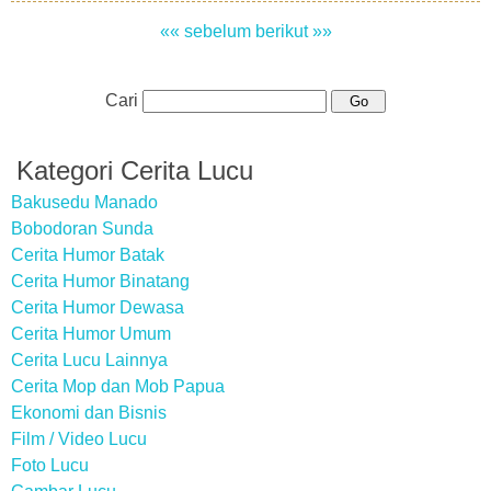
«« sebelum
berikut »»
Cari
Kategori Cerita Lucu
Bakusedu Manado
Bobodoran Sunda
Cerita Humor Batak
Cerita Humor Binatang
Cerita Humor Dewasa
Cerita Humor Umum
Cerita Lucu Lainnya
Cerita Mop dan Mob Papua
Ekonomi dan Bisnis
Film / Video Lucu
Foto Lucu