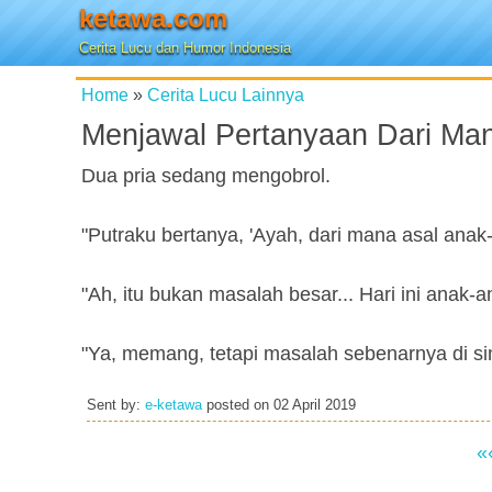
ketawa.com
Cerita Lucu dan Humor Indonesia
Home
»
Cerita Lucu Lainnya
Menjawal Pertanyaan Dari Ma
Dua pria sedang mengobrol.
"Putraku bertanya, 'Ayah, dari mana asal anak
"Ah, itu bukan masalah besar... Hari ini anak-an
"Ya, memang, tetapi masalah sebenarnya di sin
Sent by:
e-ketawa
posted on
02 April 2019
«