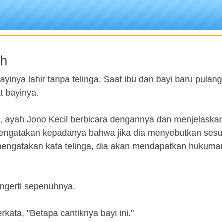
ah
inya lahir tanpa telinga. Saat ibu dan bayi baru pulang
t bayinya.
 ayah Jono Kecil berbicara dengannya dan menjelaska
 mengatakan kepadanya bahwa jika dia menyebutkan ses
 mengatakan kata telinga, dia akan mendapatkan hukuma
ngerti sepenuhnya.
kata, "Betapa cantiknya bayi ini."