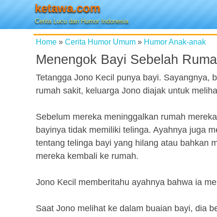
ketawa.com
Cerita Lucu dan Humor Indonesia
Home
»
Cerita Humor Umum
»
Humor Anak-anak
Menengok Bayi Sebelah Rum
Tetangga Jono Kecil punya bayi. Sayangnya, bay
rumah sakit, keluarga Jono diajak untuk meliha
Sebelum mereka meninggalkan rumah mereka,
bayinya tidak memiliki telinga. Ayahnya juga
tentang telinga bayi yang hilang atau bahkan
mereka kembali ke rumah.
Jono Kecil memberitahu ayahnya bahwa ia me
Saat Jono melihat ke dalam buaian bayi, dia ber