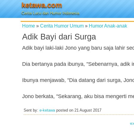
ketawa.com
Cerita Lucu dan Humor Indonesia
Home
»
Cerita Humor Umum
»
Humor Anak-anak
Adik Bayi dari Surga
Adik bayi laki-laki Jono yang baru saja lahir s
Dia bertanya pada ibunya, "Sebenarnya, adik i
Ibunya menjawab, "Dia datang dari surga, Jono
Jono berkata, "Sekarang, aku bisa mengerti 
Sent by:
e-ketawa
posted on
21 August 2017
«