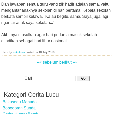
Dan jawaban semua guru yang tdk hadir adalah sama, yaitu
mengantar anaknya sekolah di hari pertama. Kepala sekolah
berkata sambil ketawa, "Kalau begitu, sama. Saya juga lagi
ngantar anak saya sekolah..."
Akhirnya diusulkan agar hari pertama masuk sekolah
dijadikan sebagai hari libur nasional.
Sent by:
e-ketawa
posted on
18 July 2016
«« sebelum
berikut »»
Cari
Kategori Cerita Lucu
Bakusedu Manado
Bobodoran Sunda