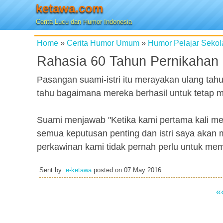
ketawa.com
Cerita Lucu dan Humor Indonesia
Home
»
Cerita Humor Umum
»
Humor Pelajar Sekol
Rahasia 60 Tahun Pernikahan
Pasangan suami-istri itu merayakan ulang tah
tahu bagaimana mereka berhasil untuk tetap m
Suami menjawab "Ketika kami pertama kali 
semua keputusan penting dan istri saya akan
perkawinan kami tidak pernah perlu untuk mem
Sent by:
e-ketawa
posted on
07 May 2016
«