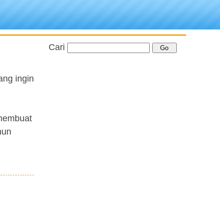
Cari
ang ingin
 membuat
hun