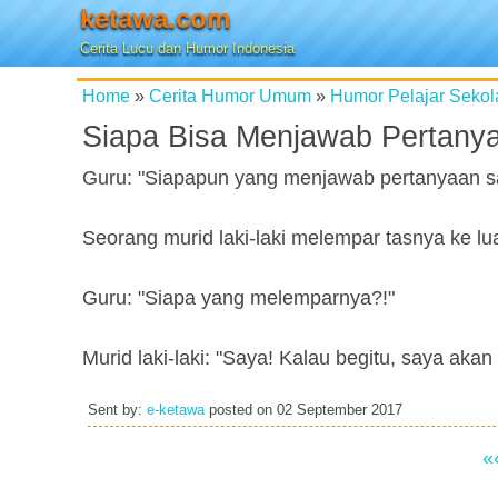
ketawa.com
Cerita Lucu dan Humor Indonesia
Home
»
Cerita Humor Umum
»
Humor Pelajar Sekol
Siapa Bisa Menjawab Pertany
Guru: "Siapapun yang menjawab pertanyaan sa
Seorang murid laki-laki melempar tasnya ke lua
Guru: "Siapa yang melemparnya?!"
Murid laki-laki: "Saya! Kalau begitu, saya aka
Sent by:
e-ketawa
posted on
02 September 2017
«