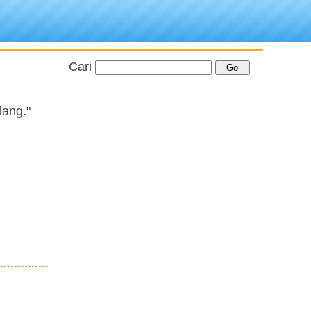
Cari
lang."