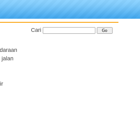
Cari
ndaraan
 jalan
ir