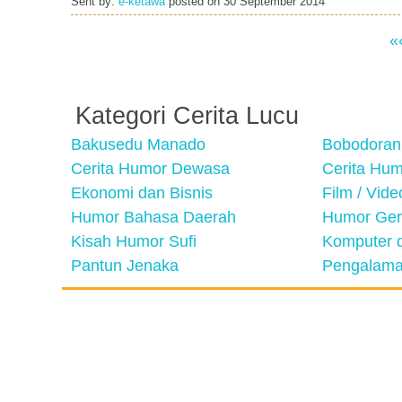
Sent by:
e-ketawa
posted on
30 September 2014
«
Kategori Cerita Lucu
Bakusedu Manado
Bobodoran
Cerita Humor Dewasa
Cerita Hu
Ekonomi dan Bisnis
Film / Vid
Humor Bahasa Daerah
Humor Ger
Kisah Humor Sufi
Komputer d
Pantun Jenaka
Pengalama