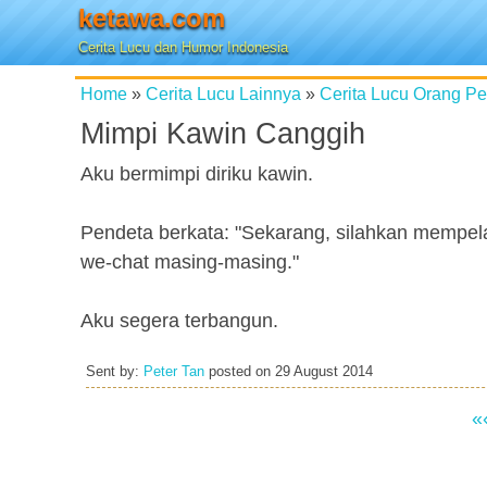
ketawa.com
Cerita Lucu dan Humor Indonesia
Home
»
Cerita Lucu Lainnya
»
Cerita Lucu Orang P
Mimpi Kawin Canggih
Aku bermimpi diriku kawin.
Pendeta berkata: "Sekarang, silahkan mempela
we-chat masing-masing."
Aku segera terbangun.
Sent by:
Peter Tan
posted on
29 August 2014
«