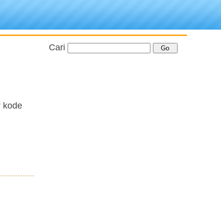
Cari
r kode