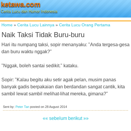
ketawa.com
Cerita Lucu dan Humor Indonesia
Home
»
Cerita Lucu Lainnya
»
Cerita Lucu Orang Pertama
Naik Taksi Tidak Buru-buru
Hari itu numpang taksi, sopir menanyaku: "Anda tergesa-gesa
dan buru waktu nggak?"
"Nggak, boleh santai sedikit." kataku.
Sopir: "Kalau begitu aku setir agak pelan, musim panas
banyak gadis berpakaian dan berdandan sangat cantik, kita
sambil lewat sambil melihat-lihat mereka, gimana?"
Sent by:
Peter Tan
posted on
28 August 2014
«« sebelum
berikut »»