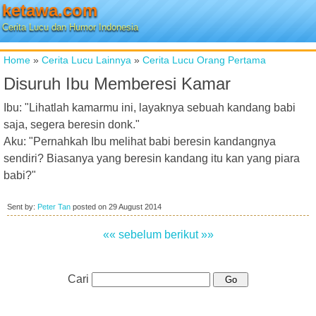
ketawa.com
Cerita Lucu dan Humor Indonesia
Home
»
Cerita Lucu Lainnya
»
Cerita Lucu Orang Pertama
Disuruh Ibu Memberesi Kamar
Ibu: "Lihatlah kamarmu ini, layaknya sebuah kandang babi
saja, segera beresin donk."
Aku: "Pernahkah Ibu melihat babi beresin kandangnya
sendiri? Biasanya yang beresin kandang itu kan yang piara
babi?"
Sent by:
Peter Tan
posted on
29 August 2014
«« sebelum
berikut »»
Cari