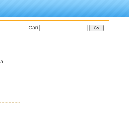
Cari
ia