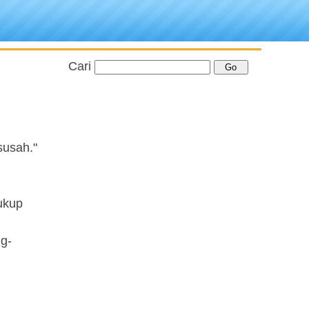
Cari
susah."
ukup
ng-