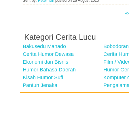
Sent by:
Peter Tan
posted on
25 August 2013
«
Kategori Cerita Lucu
Bakusedu Manado
Bobodoran
Cerita Humor Dewasa
Cerita Hu
Ekonomi dan Bisnis
Film / Vid
Humor Bahasa Daerah
Humor Ger
Kisah Humor Sufi
Komputer d
Pantun Jenaka
Pengalama