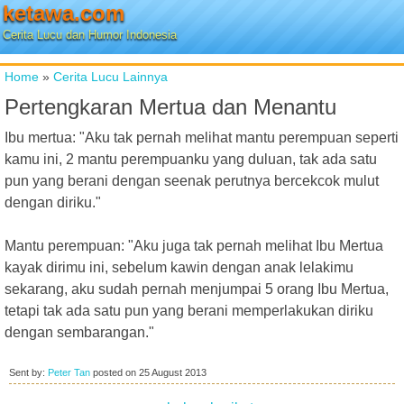
ketawa.com
Cerita Lucu dan Humor Indonesia
Home
»
Cerita Lucu Lainnya
Pertengkaran Mertua dan Menantu
Ibu mertua: "Aku tak pernah melihat mantu perempuan seperti
kamu ini, 2 mantu perempuanku yang duluan, tak ada satu
pun yang berani dengan seenak perutnya bercekcok mulut
dengan diriku."
Mantu perempuan: "Aku juga tak pernah melihat Ibu Mertua
kayak dirimu ini, sebelum kawin dengan anak lelakimu
sekarang, aku sudah pernah menjumpai 5 orang Ibu Mertua,
tetapi tak ada satu pun yang berani memperlakukan diriku
dengan sembarangan."
Sent by:
Peter Tan
posted on
25 August 2013