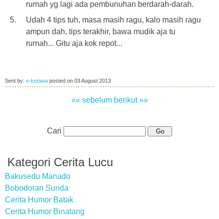
rumah yg lagi ada pembunuhan berdarah-darah.
Udah 4 tips tuh, masa masih ragu, kalo masih ragu
ampun dah, tips terakhir, bawa mudik aja tu
rumah... Gitu aja kok repot...
Sent by:
e-ketawa
posted on
03 August 2013
«« sebelum
berikut »»
Cari
Kategori Cerita Lucu
Bakusedu Manado
Bobodoran Sunda
Cerita Humor Batak
Cerita Humor Binatang