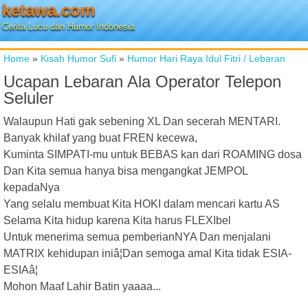
ketawa.com
Cerita Lucu dan Humor Indonesia
Home
»
Kisah Humor Sufi
»
Humor Hari Raya Idul Fitri / Lebaran
Ucapan Lebaran Ala Operator Telepon
Seluler
Walaupun Hati gak sebening XL Dan secerah MENTARI.
Banyak khilaf yang buat FREN kecewa,
Kuminta SIMPATI-mu untuk BEBAS kan dari ROAMING dosa
Dan Kita semua hanya bisa mengangkat JEMPOL
kepadaNya
Yang selalu membuat Kita HOKI dalam mencari kartu AS
Selama Kita hidup karena Kita harus FLEXIbel
Untuk menerima semua pemberianNYA Dan menjalani
MATRIX kehidupan iniâ¦Dan semoga amal Kita tidak ESIA-
ESIAâ¦
Mohon Maaf Lahir Batin yaaaa...