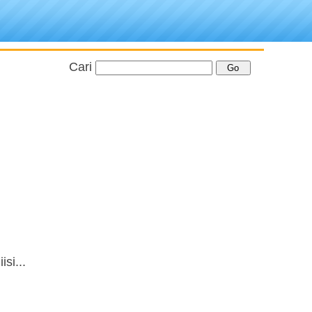
Cari
si...