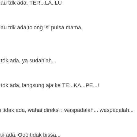
au tdk ada, TER...LA..LU
au tdk ada,tolong isi pulsa mama,
tdk ada, ya sudahlah...
dk ada, langsung aja ke TE...KA...PE...!
tidak ada, wahai direksi : waspadalah... waspadalah...
k ada, Ooo tidak bissa...