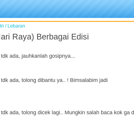
ri / Lebaran
ri Raya) Berbagai Edisi
tdk ada, jauhkanlah gosipnya...
dk ada, tolong dibantu ya.. ! Bimsalabim jadi
k ada, tolong dicek lagi.. Mungkin salah baca kok ga dii