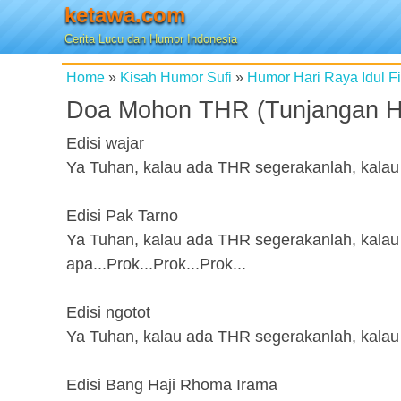
ketawa.com
Cerita Lucu dan Humor Indonesia
Home
»
Kisah Humor Sufi
»
Humor Hari Raya Idul Fit
Doa Mohon THR (Tunjangan Ha
Edisi wajar
Ya Tuhan, kalau ada THR segerakanlah, kalau 
Edisi Pak Tarno
Ya Tuhan, kalau ada THR segerakanlah, kalau t
apa...Prok...Prok...Prok...
Edisi ngotot
Ya Tuhan, kalau ada THR segerakanlah, kalau td
Edisi Bang Haji Rhoma Irama