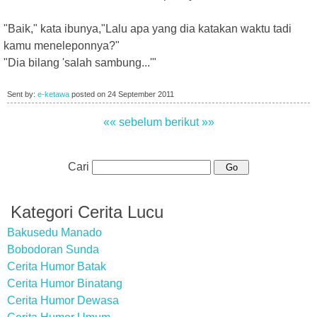
"Baik," kata ibunya,"Lalu apa yang dia katakan waktu tadi
kamu meneleponnya?"
"Dia bilang 'salah sambung...'"
Sent by:
e-ketawa
posted on
24 September 2011
«« sebelum
berikut »»
Cari
Kategori Cerita Lucu
Bakusedu Manado
Bobodoran Sunda
Cerita Humor Batak
Cerita Humor Binatang
Cerita Humor Dewasa