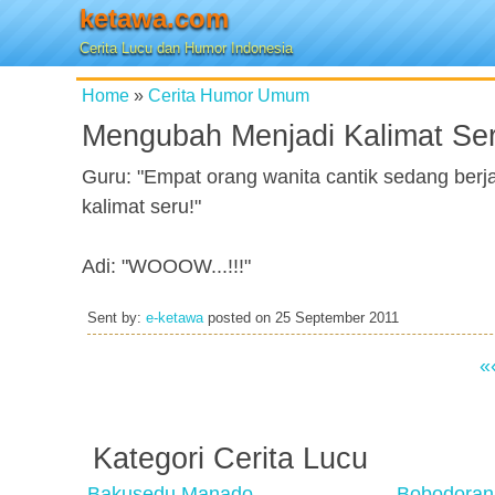
ketawa.com
Cerita Lucu dan Humor Indonesia
Home
»
Cerita Humor Umum
Mengubah Menjadi Kalimat Se
Guru: "Empat orang wanita cantik sedang berja
kalimat seru!"
Adi: "WOOOW...!!!"
Sent by:
e-ketawa
posted on
25 September 2011
«
Kategori Cerita Lucu
Bakusedu Manado
Bobodoran