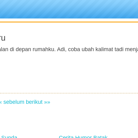
ru
lan di depan rumahku. Adi, coba ubah kalimat tadi menj
« sebelum
berikut »»
 Sunda
Cerita Humor Batak