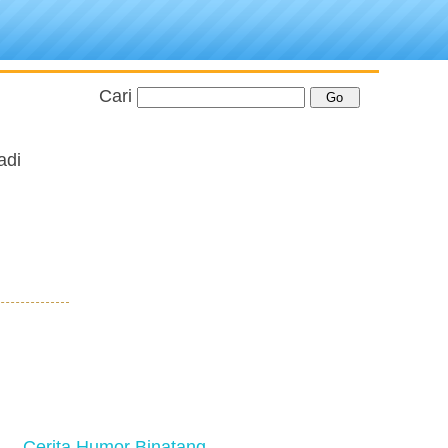
Cari
adi
Cerita Humor Binatang