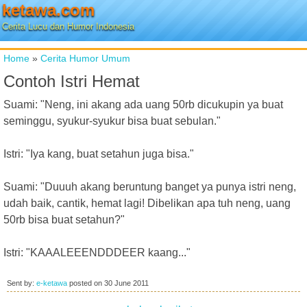
ketawa.com
Cerita Lucu dan Humor Indonesia
Home
»
Cerita Humor Umum
Contoh Istri Hemat
Suami: "Neng, ini akang ada uang 50rb dicukupin ya buat
seminggu, syukur-syukur bisa buat sebulan."
Istri: "Iya kang, buat setahun juga bisa."
Suami: "Duuuh akang beruntung banget ya punya istri neng,
udah baik, cantik, hemat lagi! Dibelikan apa tuh neng, uang
50rb bisa buat setahun?"
Istri: "KAAALEEENDDDEER kaang..."
Sent by:
e-ketawa
posted on
30 June 2011