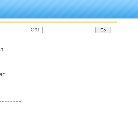
Cari
an
man