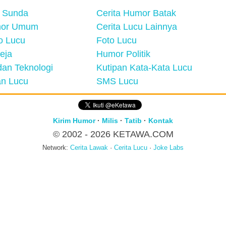
 Sunda
Cerita Humor Batak
mor Umum
Cerita Lucu Lainnya
eo Lucu
Foto Lucu
eja
Humor Politik
an Teknologi
Kutipan Kata-Kata Lucu
n Lucu
SMS Lucu
Kirim Humor
·
Milis
·
Tatib
·
Kontak
© 2002 - 2026
KETAWA.COM
Network:
Cerita Lawak
·
Cerita Lucu
·
Joke Labs