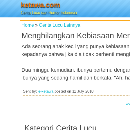
ketawa.com
Cerita Lucu dan Humor Indonesia
Home
»
Cerita Lucu Lainnya
Menghilangkan Kebiasaan Men
Ada seorang anak kecil yang punya kebiasaan
kepadanya bahwa jika dia tidak berhenti mengi
Dua minggu kemudian, ibunya bertemu denga
ibunya yang sedang hamil dan berkata, "Ah, ha
Sent by:
e-ketawa
posted on
11 July 2010
«
Kategori Cerita Lucu