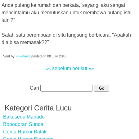
Anda pulang ke rumah dan berkata, 'sayang, aku sangat
mencintaimu aku memutuskan untuk membawa pulang istri
lain'?"
Salah satu perempuan di situ langsung berbicara. "Apakah
dia bisa memasak??"
Sent by:
e-ketawa
posted on
08 July 2010
«« sebelum
berikut »»
Cari
Kategori Cerita Lucu
Bakusedu Manado
Bobodoran Sunda
Cerita Humor Batak