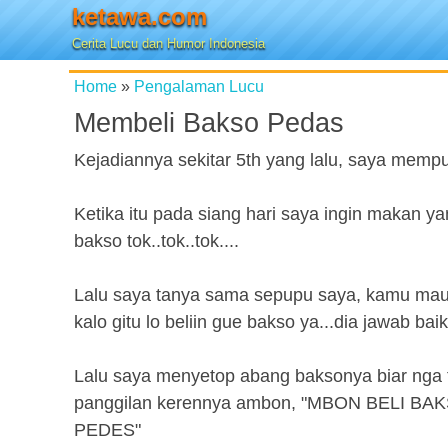
ketawa.com
Cerita Lucu dan Humor Indonesia
Home
»
Pengalaman Lucu
Membeli Bakso Pedas
Kejadiannya sekitar 5th yang lalu, saya memp
Ketika itu pada siang hari saya ingin makan ya
bakso tok..tok..tok....
Lalu saya tanya sama sepupu saya, kamu mau b
kalo gitu lo beliin gue bakso ya...dia jawab bai
Lalu saya menyetop abang baksonya biar nga t
panggilan kerennya ambon, "MBON BELI 
PEDES"