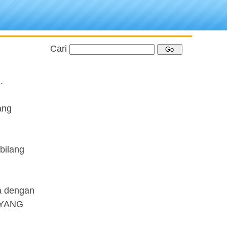
Cari
.
ang
bilang
ya dengan
 YANG