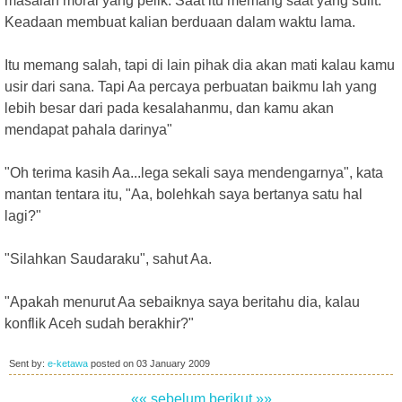
masalah moral yang pelik. Saat itu memang saat yang sulit.
Keadaan membuat kalian berduaan dalam waktu lama.
Itu memang salah, tapi di lain pihak dia akan mati kalau kamu
usir dari sana. Tapi Aa percaya perbuatan baikmu lah yang
lebih besar dari pada kesalahanmu, dan kamu akan
mendapat pahala darinya"
"Oh terima kasih Aa...lega sekali saya mendengarnya", kata
mantan tentara itu, "Aa, bolehkah saya bertanya satu hal
lagi?"
"Silahkan Saudaraku", sahut Aa.
"Apakah menurut Aa sebaiknya saya beritahu dia, kalau
konflik Aceh sudah berakhir?"
Sent by:
e-ketawa
posted on
03 January 2009
«« sebelum
berikut »»