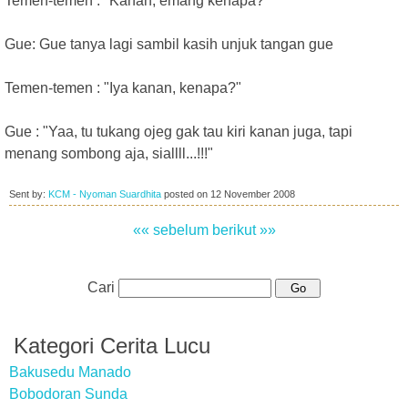
Temen-temen : "Kanan, emang kenapa?"
Gue: Gue tanya lagi sambil kasih unjuk tangan gue
Temen-temen : "Iya kanan, kenapa?"
Gue : "Yaa, tu tukang ojeg gak tau kiri kanan juga, tapi
menang sombong aja, siallll...!!!"
Sent by:
KCM - Nyoman Suardhita
posted on
12 November 2008
«« sebelum
berikut »»
Cari
Kategori Cerita Lucu
Bakusedu Manado
Bobodoran Sunda