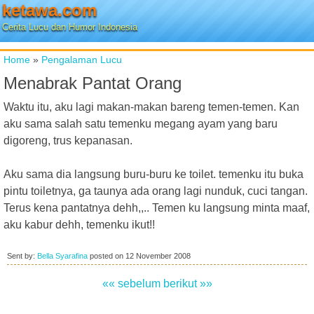
ketawa.com
Cerita Lucu dan Humor Indonesia
Home
»
Pengalaman Lucu
Menabrak Pantat Orang
Waktu itu, aku lagi makan-makan bareng temen-temen. Kan
aku sama salah satu temenku megang ayam yang baru
digoreng, trus kepanasan.
Aku sama dia langsung buru-buru ke toilet. temenku itu buka
pintu toiletnya, ga taunya ada orang lagi nunduk, cuci tangan.
Terus kena pantatnya dehh,,.. Temen ku langsung minta maaf,
aku kabur dehh, temenku ikut!!
Sent by:
Bella Syarafina
posted on
12 November 2008
«« sebelum
berikut »»