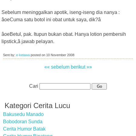
Sebelum meninggalkan apotik, iseng-iseng dia nanya :
âoeCuma satu botol ini obat untuk saya, dik?â
âoeBetul, pak. Itupun bukan obat. Hanya lotion pembersih
lipstick,â jawab pelayan.
Sent by:
e-ketawa
posted on
10 November 2008
«« sebelum
berikut »»
Cari
Kategori Cerita Lucu
Bakusedu Manado
Bobodoran Sunda
Cerita Humor Batak