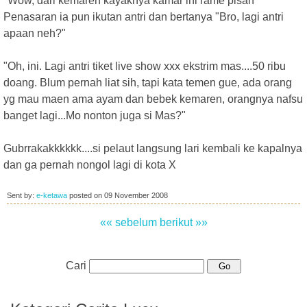
"Wow, dari kemaren kayaknya kamar ini rame pisan"
Penasaran ia pun ikutan antri dan bertanya "Bro, lagi antri
apaan neh?"
"Oh, ini. Lagi antri tiket live show xxx ekstrim mas....50 ribu
doang. Blum pernah liat sih, tapi kata temen gue, ada orang
yg mau maen ama ayam dan bebek kemaren, orangnya nafsu
banget lagi...Mo nonton juga si Mas?"
Gubrrakakkkkkk....si pelaut langsung lari kembali ke kapalnya
dan ga pernah nongol lagi di kota X
Sent by:
e-ketawa
posted on
09 November 2008
«« sebelum
berikut »»
Cari