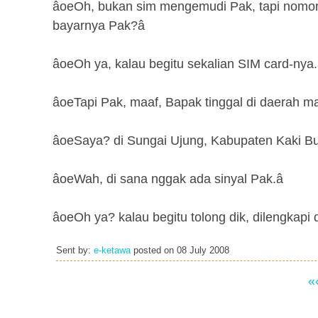
âoeOh, bukan sim mengemudi Pak, tapi nomor d
bayarnya Pak?â
âoeOh ya, kalau begitu sekalian SIM card-nya.â
âoeTapi Pak, maaf, Bapak tinggal di daerah ma
âoeSaya? di Sungai Ujung, Kabupaten Kaki Buki
âoeWah, di sana nggak ada sinyal Pak.â
âoeOh ya? kalau begitu tolong dik, dilengkapi d
Sent by:
e-ketawa
posted on
08 July 2008
«