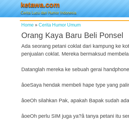
ketawa.com
Cerita Lucu dan Humor Indonesia
Home
»
Cerita Humor Umum
Orang Kaya Baru Beli Ponsel
Ada seorang petani coklat dari kampung ke k
penjualan coklat. Mereka bermaksud membelan
Datanglah mereka ke sebuah gerai handphone t
âoeSaya hendak membeli hape type yang paling 
âoeOh silahkan Pak, apakah Bapak sudah ada
âoeOh perlu SIM juga ya?â tanya petani it