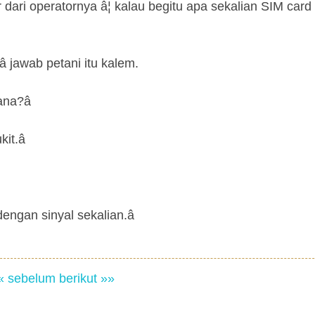
ari operatornya â¦ kalau begitu apa sekalian SIM card
 jawab petani itu kalem.
na?â
t.â
engan sinyal sekalian.â
« sebelum
berikut »»