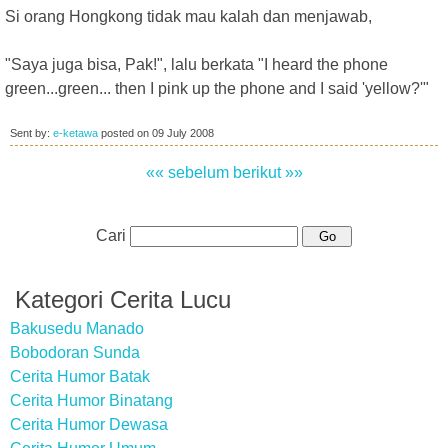
Si orang Hongkong tidak mau kalah dan menjawab,
"Saya juga bisa, Pak!", lalu berkata "I heard the phone
green...green... then I pink up the phone and I said 'yellow?'"
Sent by:
e-ketawa
posted on
09 July 2008
«« sebelum
berikut »»
Cari
Kategori Cerita Lucu
Bakusedu Manado
Bobodoran Sunda
Cerita Humor Batak
Cerita Humor Binatang
Cerita Humor Dewasa