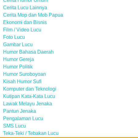
Cerita Humor Umum
Cerita Lucu Lainnya
Cerita Mop dan Mob Papua
Ekonomi dan Bisnis
Film / Video Lucu
Foto Lucu
Gambar Lucu
Humor Bahasa Daerah
Humor Gereja
Humor Politik
Humor Suroboyoan
Kisah Humor Sufi
Komputer dan Teknologi
Kutipan Kata-Kata Lucu
Lawak Melayu Jenaka
Pantun Jenaka
Pengalaman Lucu
SMS Lucu
Teka-Teki / Tebakan Lucu