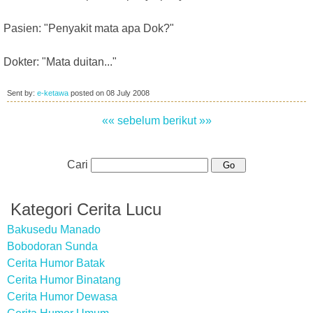
Pasien: "Penyakit mata apa Dok?"
Dokter: "Mata duitan..."
Sent by:
e-ketawa
posted on
08 July 2008
«« sebelum
berikut »»
Cari
Kategori Cerita Lucu
Bakusedu Manado
Bobodoran Sunda
Cerita Humor Batak
Cerita Humor Binatang
Cerita Humor Dewasa