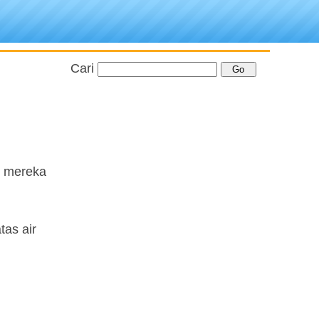
Cari
l mereka
tas air