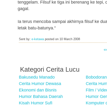
tenggelam. Filsuf ke tiga ini berenang ke tepi
gagal.
Ia terus mencoba sampai akhirnya filsuf ke dua
letak batu-batunya."
Sent by:
e-ketawa
posted on
10 March 2008
«
Kategori Cerita Lucu
Bakusedu Manado
Bobodoran
Cerita Humor Dewasa
Cerita Hu
Ekonomi dan Bisnis
Film / Vid
Humor Bahasa Daerah
Humor Ger
Kisah Humor Sufi
Komputer d