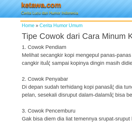
ketawa.com
Cerita Lucu dan Humor Indonesia
Home
»
Cerita Humor Umum
Tipe Cowok dari Cara Minum K
1. Cowok Pendiam
Melihat secangkir kopi mengepul panas-pana
cangkir ituâ¦ sampai kopinya dingin masih didie
2. Cowok Penyabar
Di depan sudah terhidang kopi panasâ¦ dia tu
pelan, sesekali disruput dalam-dalamâ¦ bisa be
3. Cowok Pencemburu
Gak bisa diem dia liat temennya srupat-sruput 