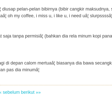
 diusap pelan-pelan bibirnya (bibir cangkir maksudnya, 
¦ oh my coffee, i miss u, i like u, i need uâ¦ slurpssssâ
at saja tanpa permisiâ¦ (bahkan dia rela minum kopi pan
gi di depan calom mertuaâ¦ biasanya dia bawa secangkir
ran pas dia minumâ¦
« sebelum
berikut »»