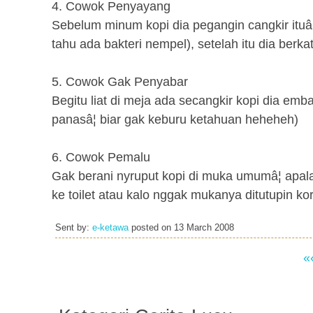
4. Cowok Penyayang
Sebelum minum kopi dia pegangin cangkir ituâ¦
tahu ada bakteri nempel), setelah itu dia berkataâ
5. Cowok Gak Penyabar
Begitu liat di meja ada secangkir kopi dia emb
panasâ¦ biar gak keburu ketahuan heheheh)
6. Cowok Pemalu
Gak berani nyruput kopi di muka umumâ¦ apala
ke toilet atau kalo nggak mukanya ditutupin ko
Sent by:
e-ketawa
posted on
13 March 2008
«