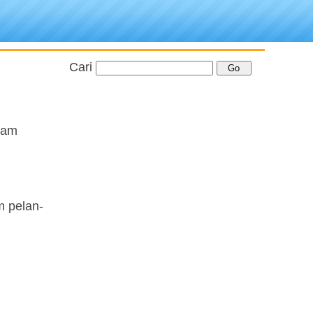
Cari
lam
m pelan-