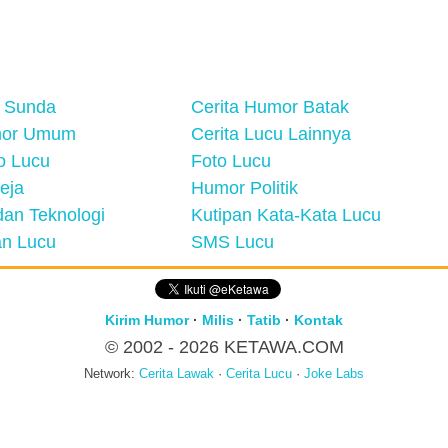
 Sunda
Cerita Humor Batak
mor Umum
Cerita Lucu Lainnya
eo Lucu
Foto Lucu
eja
Humor Politik
an Teknologi
Kutipan Kata-Kata Lucu
n Lucu
SMS Lucu
Kirim Humor
·
Milis
·
Tatib
·
Kontak
© 2002 - 2026
KETAWA.COM
Network:
Cerita Lawak
·
Cerita Lucu
·
Joke Labs