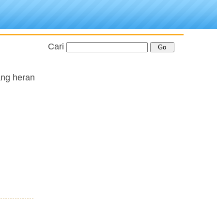
Cari
ang heran