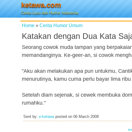
ketawa.com
Cerita Lucu dan Humor Indonesia
Home
»
Cerita Humor Umum
Katakan dengan Dua Kata Saj
Seorang cowok muda tampan yang berpakaian a
memandanginya. Ke-geer-an, si cowok mengha
"Aku akan melakukan apa pun untukmu, Canti
menurutinya, kamu cuma perlu bayar lima ribu 
Setelah diam sejenak, si cewek membuka dompe
rumahku."
Sent by:
e-ketawa
posted on
06 March 2008
«