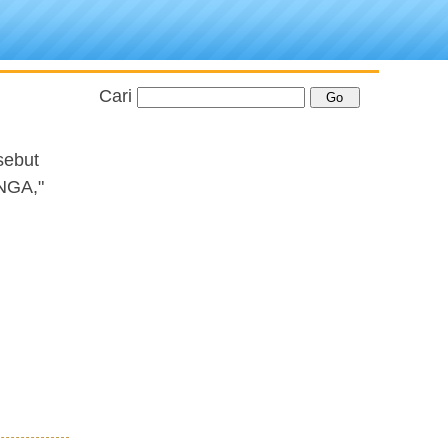
Cari
sebut
NGA,"