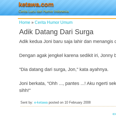
ketawa.com
Cerita Lucu dan Humor Indonesia
Home
»
Cerita Humor Umum
Adik Datang Dari Surga
Adik kedua Joni baru saja lahir dan menangis
Dengan agak jengkel karena sedikit iri, Jonny
"Dia datang dari surga, Jon," kata ayahnya.
Joni berkata, "Ohh ..., pantes ...! Aku ngerti
sihh!"
Sent by:
e-ketawa
posted on
10 February 2008
«