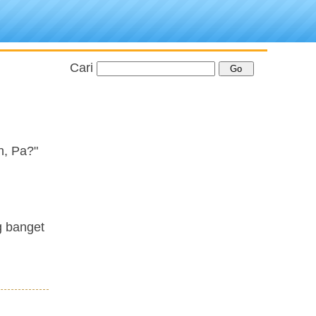
Cari
h, Pa?"
g banget