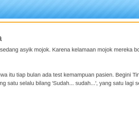
a
li sedang asyik mojok. Karena kelamaan mojok mereka b
 jiwa itu tiap bulan ada test kemampuan pasien. Begini Ti
g satu selalu bilang 'Sudah... sudah...', yang satu lagi s