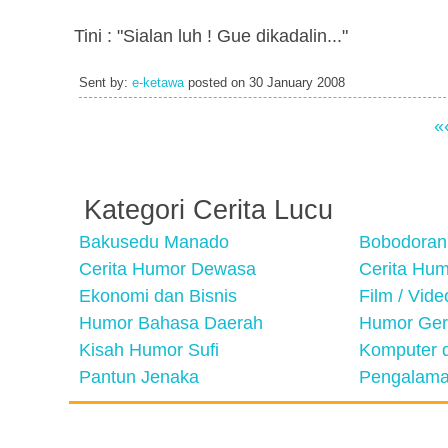
Tini : "Sialan luh ! Gue dikadalin..."
Sent by:
e-ketawa
posted on
30 January 2008
«
Kategori Cerita Lucu
Bakusedu Manado
Bobodoran
Cerita Humor Dewasa
Cerita Hu
Ekonomi dan Bisnis
Film / Vid
Humor Bahasa Daerah
Humor Ger
Kisah Humor Sufi
Komputer d
Pantun Jenaka
Pengalama