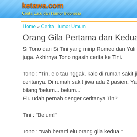
ketawa.com
Cerita Lucu dan Humor Indonesia
Home
»
Cerita Humor Umum
Orang Gila Pertama dan Kedu
Si Tono dan Si Tini yang mirip Romeo dan Yu
juga. Akhirnya Tono ngasih cerita ke Tini.
Tono : "Tin, elo tau nggak, kalo di rumah sakit
ceritanya. Di rumah sakit jiwa ada 2 pasien. Yan
bilang 'belum... belum...'
Elu udah pernah denger ceritanya Tin?"
Tini : "Belum!"
Tono : "Nah berarti elu orang gila kedua."